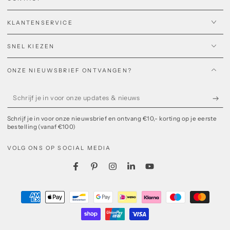
KLANTENSERVICE
SNEL KIEZEN
ONZE NIEUWSBRIEF ONTVANGEN?
Schrijf
je
Schrijf je in voor onze nieuwsbrief en ontvang €10,- korting op je eerste
in
bestelling (vanaf €100)
voor
VOLG ONS OP SOCIAL MEDIA
onze
updates
Facebook
Pinterest
Instagram
LinkedIn
YouTube
&
Betaalmethoden
nieuws