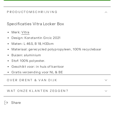
PRODUCTOMSCHRIJVING
Specificaties Vitra Locker Box
Merk:
Vitra
Design: Konstantin Grcic 2021
Maten: L 46.5, B 18, H33cm
Materiaal: gerecycled polypropyleen, 100% recyclebaar
Buizen: aluminium
Stof: 100% polyester.
Geschikt voor: in huis of kantoor
Gratis verzending voor NL & BE
OVER DRENT & VAN DIJK
Locker Box
Vitra Locker Box van Konstantin Grcic is een handig
WAT ONZE KLANTEN ZEGGEN?
hulpmiddel om al het werkmateriaal van de gebruiker thuis
en op kantoor mee te nemen. Het kan op het einde van de
Share
dag gemakkelijk worden opgeborgen.
Bekijk de hele Vitra
collectie.