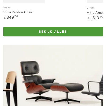
Merk
Merk
VITRA
VITRA
Vitra Panton Chair
Vitra Amoe
Normale
349
,00
Normale
1.810
,00
€
€
prijs
prijs
BEKIJK ALLES