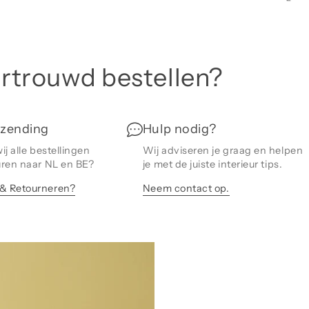
Mon
ree
de 
ertrouwd bestellen?
LOO
afm
ver
maa
rzending
Hulp nodig?
pas
ij alle bestellingen
Wij adviseren je graag en helpen
De 
uren naar NL en BE?
je met de juiste interieur tips.
wor
& Retourneren?
Neem contact op.
Ov
Een
kle
zie
ont
ont
bet
voo