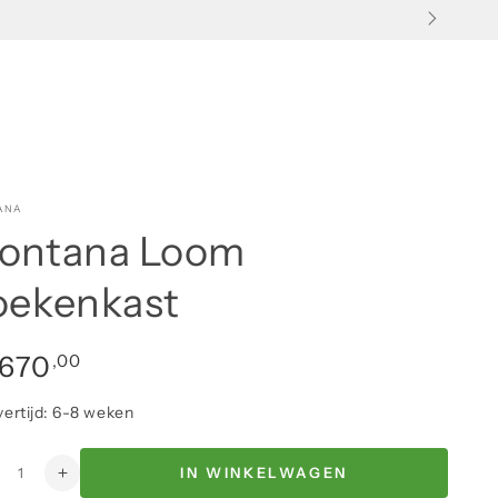
ANA
ontana Loom
oekenkast
ale
,00
.670
vertijd: 6-8 weken
IN WINKELWAGEN