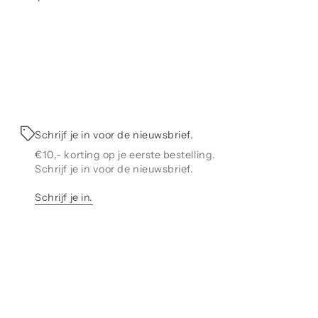
tana Loom boekenkast is een slanke boekenplank die je een
ks verschillende opties biedt om boeken en andere items in
woonkamer of thuiskantoor op te bergen.
M heeft veel verschillende opslagruimtes van verschillende
etingen die een perfecte oplossing bieden om items op een
fijnde manier uit te stallen. Het slanke ontwerp van LOOM
kt het mogelijk om zowel in kleinere als grotere kamers te
sen.
Schrijf je in voor de nieuwsbrief.
€10,- korting op je eerste bestelling.
boekenplank is verkrijgbaar met ophangrails of plint en
Schrijf je in voor de nieuwsbrief.
dt geleverd in alle 41 lakkleuren van Montana.
er de kleuren van Montana
Schrijf je in.
 poëtisch assortiment van 41 milieuvriendelijke Montana-
uren. Het functionele en flexibele systeem van Montana is te
n in een reeks van 41 poëtische en complexe kleuren,
wikkeld in nauwe samenwerking met de bekroonde Deense
werper en kleurexpert Margrethe Odgaard. Kleuren
ekenen alles. Sfeer. Atmosfeer. Identiteit. Kleuren staan
rop in het ontwerp. Montana wil de wereld van interieurs