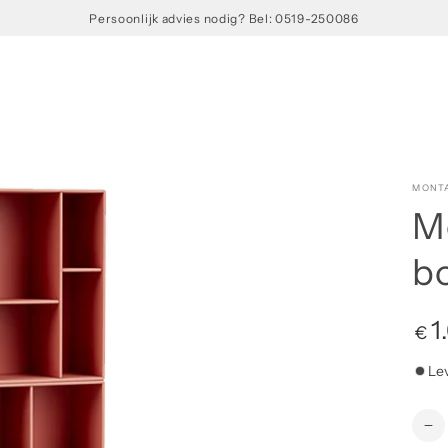
Persoonlijk advies nodig? Bel: 0519-250086
MONT
M
b
Norm
1
€
prijs
Le