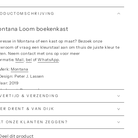
ODUCTOMSCHRIJVING
ntana Loom boekenkast
eresse in Montana of een kast op maat? Bezoek onze
wroom of vraag een kleurstaal aan om thuis de juiste kleur te
zen. Neem contact met ons op voor meer
ormatie.
Mail
,
bel
of
WhatsApp
.
Merk:
Montana
Design: Peter J. Lassen
Jaar: 2019
Herkomst: Denemarken
VERTIJD & VERZENDING
Maten: diepte 30, breedte 46.8, hoogte 215.8 cm, plint is 7 cm
Materiaal: 12 mm lacquered MDF.
ER DRENT & VAN DIJK
Verkrijgbaar in 41 kleuren
Gratis verzending voor NL & BE
T ONZE KLANTEN ZEGGEN?
Op aanvraag is deze kast ook op maat te verkrijgen
om boekenkast
Deel dit product