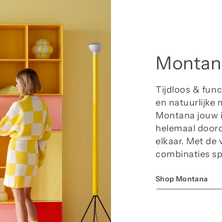
beï
lic
Ov
Mon
Montan
Mon
opb
kle
Tijdloos & func
col
en natuurlijke 
Montana jouw i
helemaal doord
elkaar. Met de 
combinaties sp
Shop Montana