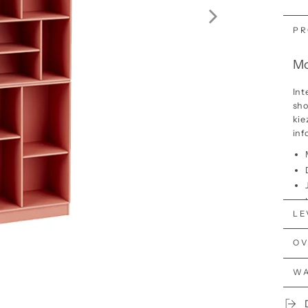
PR
Mo
Int
sho
kie
inf
LE
OV
WA
Lo