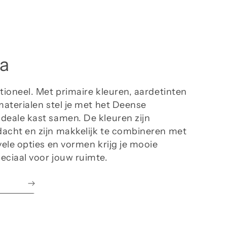
nvloeden en inspireren met hun kijk op kleuren. Helder en
ht. Dicht en diep. Er is een kleur voor elk doel.
er Montana
tana staat voor duurzaam Deens design, sinds 1982.
a
tana heeft een collectie vol gepersonaliseerde
ergoplossingen. Elke kast is helemaal te personaliseren door
ur, indeling en is er voor grote of kleine ruimtes. Bekijk de
tioneel. Met primaire kleuren, aardetinten
lectie hier. Te zien in onze showroom.
materialen stel je met het Deense
deale kast samen. De kleuren zijn
acht en zijn makkelijk te combineren met
vele opties en vormen krijg je mooie
eciaal voor jouw ruimte.